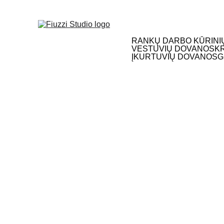
NEMOKAMAS S
RANKŲ DARBO KŪRINI
VESTUVIŲ DOVANOS
K
ĮKURTUVIŲ DOVANOS
G