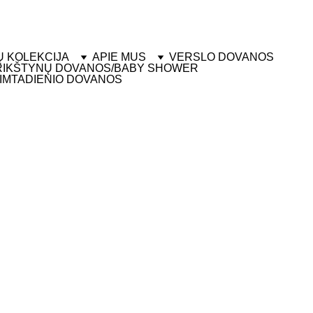
IUNTIMAS  - KIEKVIENAS GAMINYS PAKUOJAMAS
Ų KOLEKCIJA
APIE MUS
VERSLO DOVANOS
RIKŠTYNŲ DOVANOS/BABY SHOWER
IMTADIENIO DOVANOS