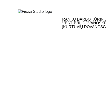
NEMOKAMAS S
RANKŲ DARBO KŪRINI
VESTUVIŲ DOVANOS
K
ĮKURTUVIŲ DOVANOS
G