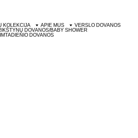
IUNTIMAS  - KIEKVIENAS GAMINYS PAKUOJAMAS
Ų KOLEKCIJA
APIE MUS
VERSLO DOVANOS
RIKŠTYNŲ DOVANOS/BABY SHOWER
IMTADIENIO DOVANOS