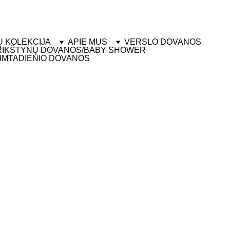
IUNTIMAS  - KIEKVIENAS GAMINYS PAKUOJAMAS
Ų KOLEKCIJA
APIE MUS
VERSLO DOVANOS
RIKŠTYNŲ DOVANOS/BABY SHOWER
IMTADIENIO DOVANOS