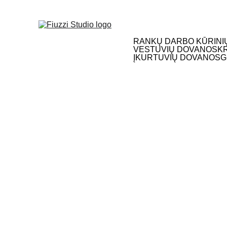
NEMOKAMAS S
RANKŲ DARBO KŪRINI
VESTUVIŲ DOVANOS
K
ĮKURTUVIŲ DOVANOS
G